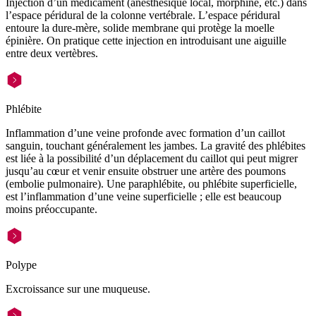
Injection d’un médicament (anesthésique local, morphine, etc.) dans
l’espace péridural de la colonne vertébrale. L’espace péridural
entoure la dure-mère, solide membrane qui protège la moelle
épinière. On pratique cette injection en introduisant une aiguille
entre deux vertèbres.
Phlébite
Inflammation d’une veine profonde avec formation d’un caillot
sanguin, touchant généralement les jambes. La gravité des phlébites
est liée à la possibilité d’un déplacement du caillot qui peut migrer
jusqu’au cœur et venir ensuite obstruer une artère des poumons
(embolie pulmonaire). Une paraphlébite, ou phlébite superficielle,
est l’inflammation d’une veine superficielle ; elle est beaucoup
moins préoccupante.
Polype
Excroissance sur une muqueuse.