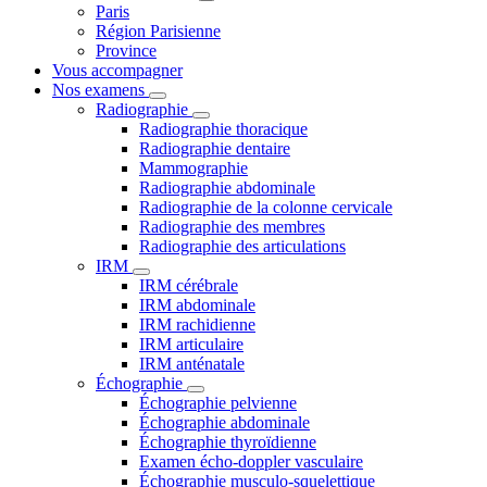
Paris
Région Parisienne
Province
Vous accompagner
Nos examens
Radiographie
Radiographie thoracique
Radiographie dentaire
Mammographie
Radiographie abdominale
Radiographie de la colonne cervicale
Radiographie des membres
Radiographie des articulations
IRM
IRM cérébrale
IRM abdominale
IRM rachidienne
IRM articulaire
IRM anténatale
Échographie
Échographie pelvienne
Échographie abdominale
Échographie thyroïdienne
Examen écho-doppler vasculaire
Échographie musculo-squelettique