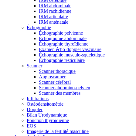
IRM cérébrale
IRM abdominale
IRM rachidienne
IRM articulaire
IRM anténatale
Échographie
Échographie pelvienne
Échographie abdominale
Échographie thyroïdienne
Examen écho-doppler vasculaire
Échographie musculo-squelettique
Échographie testiculaire
Scanner
Scanner thoracique
Angioscanner
Scanner cérébral
Scanner abdomino-pelvien
Scanner des membres
Infiltrations
Ostéodensitométrie
Doppler
Bilan Urodynamique
Ponction thyroidienne
EOS
Imagerie de la fertilité masculine