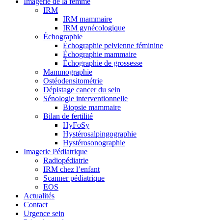
Imagerie de la femme
IRM
IRM mammaire
IRM gynécologique
Échographie
Échographie pelvienne féminine
Échographie mammaire
Échographie de grossesse
Mammographie
Ostéodensitométrie
Dépistage cancer du sein
Sénologie interventionnelle
Biopsie mammaire
Bilan de fertilité
HyFoSy
Hystérosalpingographie
Hystérosonographie
Imagerie Pédiatrique
Radiopédiatrie
IRM chez l’enfant
Scanner pédiatrique
EOS
Actualités
Contact
Urgence sein