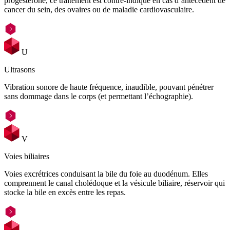
progestérone, ce traitement est contre-indiqué en cas d’antécédent de
cancer du sein, des ovaires ou de maladie cardiovasculaire.
U
Ultrasons
Vibration sonore de haute fréquence, inaudible, pouvant pénétrer
sans dommage dans le corps (et permettant l’échographie).
V
Voies biliaires
Voies excrétrices conduisant la bile du foie au duodénum. Elles
comprennent le canal cholédoque et la vésicule biliaire, réservoir qui
stocke la bile en excès entre les repas.