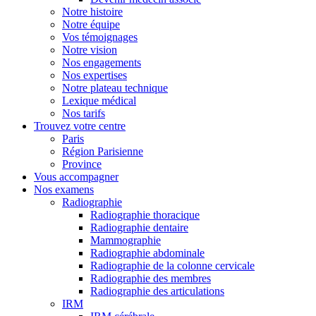
Notre histoire
Notre équipe
Vos témoignages
Notre vision
Nos engagements
Nos expertises
Notre plateau technique
Lexique médical
Nos tarifs
Trouvez votre centre
Paris
Région Parisienne
Province
Vous accompagner
Nos examens
Radiographie
Radiographie thoracique
Radiographie dentaire
Mammographie
Radiographie abdominale
Radiographie de la colonne cervicale
Radiographie des membres
Radiographie des articulations
IRM