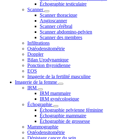
Échographie testiculaire
Scanner
Scanner thoracique
Angioscanner
Scanner cérébral
Scanner abdomino-pelvien
Scanner des membres
Infiltrations
Ostéodensitométrie
Doppler
Bilan Urodynamique
Ponction thyroidienne
EOS
Imagerie de la fertilité masculine
Imagerie de la femme
IRM
IRM mammaire
IRM gynécologique
Échographie
Échographie pelvienne féminine
Échographie mammaire
Échographie de grossesse
Mammographie
Ostéodensitométrie
Dépistage cancer du sein