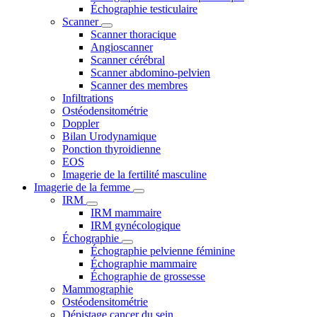
Échographie testiculaire
Scanner
Scanner thoracique
Angioscanner
Scanner cérébral
Scanner abdomino-pelvien
Scanner des membres
Infiltrations
Ostéodensitométrie
Doppler
Bilan Urodynamique
Ponction thyroidienne
EOS
Imagerie de la fertilité masculine
Imagerie de la femme
IRM
IRM mammaire
IRM gynécologique
Échographie
Échographie pelvienne féminine
Échographie mammaire
Échographie de grossesse
Mammographie
Ostéodensitométrie
Dépistage cancer du sein