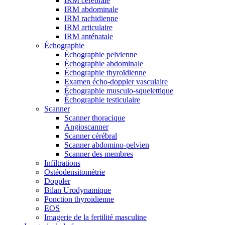
IRM cérébrale
IRM abdominale
IRM rachidienne
IRM articulaire
IRM anténatale
Échographie
Échographie pelvienne
Échographie abdominale
Échographie thyroïdienne
Examen écho-doppler vasculaire
Échographie musculo-squelettique
Échographie testiculaire
Scanner
Scanner thoracique
Angioscanner
Scanner cérébral
Scanner abdomino-pelvien
Scanner des membres
Infiltrations
Ostéodensitométrie
Doppler
Bilan Urodynamique
Ponction thyroidienne
EOS
Imagerie de la fertilité masculine