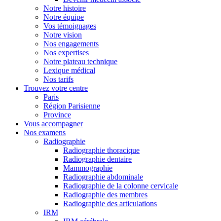
Notre histoire
Notre équipe
Vos témoignages
Notre vision
Nos engagements
Nos expertises
Notre plateau technique
Lexique médical
Nos tarifs
Trouvez votre centre
Paris
Région Parisienne
Province
Vous accompagner
Nos examens
Radiographie
Radiographie thoracique
Radiographie dentaire
Mammographie
Radiographie abdominale
Radiographie de la colonne cervicale
Radiographie des membres
Radiographie des articulations
IRM