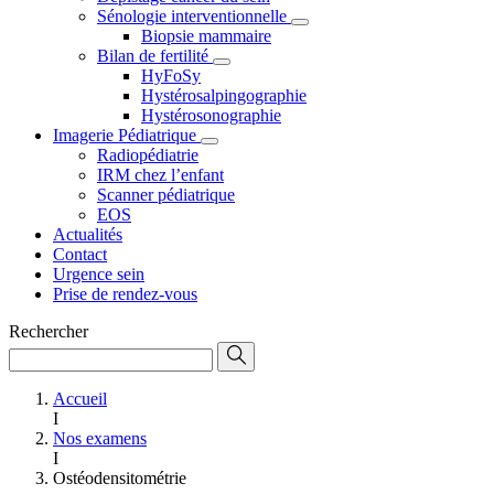
Sénologie interventionnelle
Biopsie mammaire
Bilan de fertilité
HyFoSy
Hystérosalpingographie
Hystérosonographie
Imagerie Pédiatrique
Radiopédiatrie
IRM chez l’enfant
Scanner pédiatrique
EOS
Actualités
Contact
Urgence sein
Prise de rendez-vous
Rechercher
Accueil
I
Nos examens
I
Ostéodensitométrie