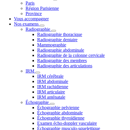
Paris
Région Parisienne
Province
Vous accompagner
Nos examens
Radiographie
Radiographie thoracique
Radiographie dentaire
Mammographie
Radiographie abdominale
Radiographie de la colonne cervicale
Radiographie des membres
Radiographie des articulations
IRM
IRM cérébrale
IRM abdominale
IRM rachidienne
IRM articulaire
IRM anténatale
Échographie
Échographie pelvienne
Échographie abdominale
Échographie thyroïdienne
Examen écho-doppler vasculaire
Échographie musculo-squelettique