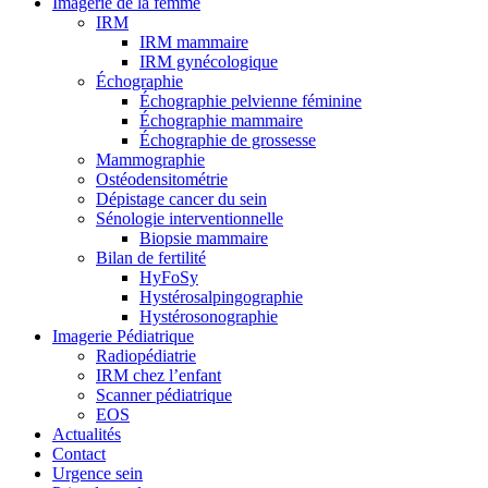
Imagerie de la femme
IRM
IRM mammaire
IRM gynécologique
Échographie
Échographie pelvienne féminine
Échographie mammaire
Échographie de grossesse
Mammographie
Ostéodensitométrie
Dépistage cancer du sein
Sénologie interventionnelle
Biopsie mammaire
Bilan de fertilité
HyFoSy
Hystérosalpingographie
Hystérosonographie
Imagerie Pédiatrique
Radiopédiatrie
IRM chez l’enfant
Scanner pédiatrique
EOS
Actualités
Contact
Urgence sein