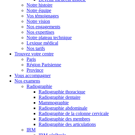
Notre histoire
Notre équipe
Vos témoignages
Notre vision
Nos engagements
Nos expertises
Notre plateau technique
Lexique médical
Nos tarifs
Trouvez votre centre
Paris
Région Parisienne
Province
Vous accompagner
Nos examens
Radiographie
Radiographie thoracique
Radiographie dentaire
Mammographie
Radiographie abdominale
Radiographie de la colonne cervicale
Radiographie des membres
Radiographie des articulations
IRM