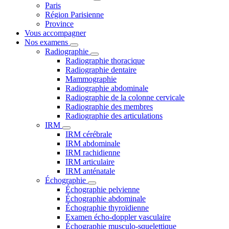
Paris
Région Parisienne
Province
Vous accompagner
Nos examens
Radiographie
Radiographie thoracique
Radiographie dentaire
Mammographie
Radiographie abdominale
Radiographie de la colonne cervicale
Radiographie des membres
Radiographie des articulations
IRM
IRM cérébrale
IRM abdominale
IRM rachidienne
IRM articulaire
IRM anténatale
Échographie
Échographie pelvienne
Échographie abdominale
Échographie thyroïdienne
Examen écho-doppler vasculaire
Échographie musculo-squelettique