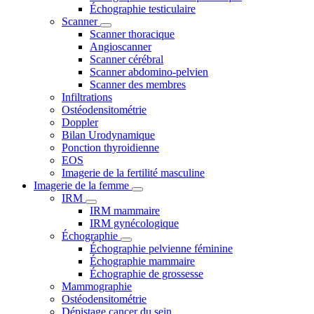
Échographie testiculaire
Scanner
Scanner thoracique
Angioscanner
Scanner cérébral
Scanner abdomino-pelvien
Scanner des membres
Infiltrations
Ostéodensitométrie
Doppler
Bilan Urodynamique
Ponction thyroidienne
EOS
Imagerie de la fertilité masculine
Imagerie de la femme
IRM
IRM mammaire
IRM gynécologique
Échographie
Échographie pelvienne féminine
Échographie mammaire
Échographie de grossesse
Mammographie
Ostéodensitométrie
Dépistage cancer du sein