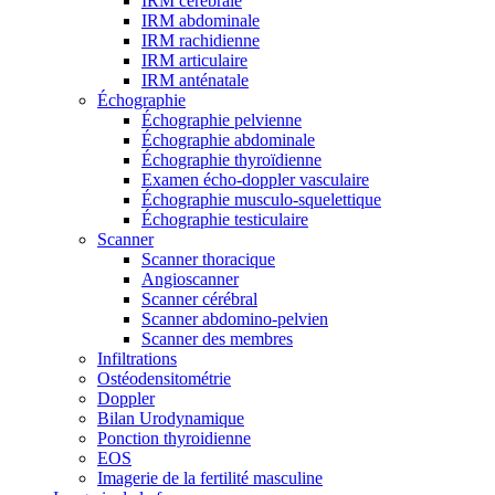
IRM cérébrale
IRM abdominale
IRM rachidienne
IRM articulaire
IRM anténatale
Échographie
Échographie pelvienne
Échographie abdominale
Échographie thyroïdienne
Examen écho-doppler vasculaire
Échographie musculo-squelettique
Échographie testiculaire
Scanner
Scanner thoracique
Angioscanner
Scanner cérébral
Scanner abdomino-pelvien
Scanner des membres
Infiltrations
Ostéodensitométrie
Doppler
Bilan Urodynamique
Ponction thyroidienne
EOS
Imagerie de la fertilité masculine