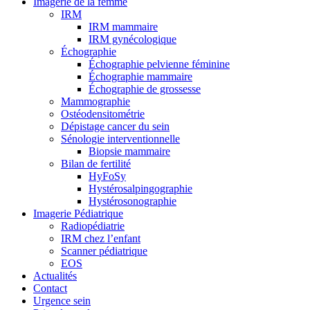
Imagerie de la femme
IRM
IRM mammaire
IRM gynécologique
Échographie
Échographie pelvienne féminine
Échographie mammaire
Échographie de grossesse
Mammographie
Ostéodensitométrie
Dépistage cancer du sein
Sénologie interventionnelle
Biopsie mammaire
Bilan de fertilité
HyFoSy
Hystérosalpingographie
Hystérosonographie
Imagerie Pédiatrique
Radiopédiatrie
IRM chez l’enfant
Scanner pédiatrique
EOS
Actualités
Contact
Urgence sein