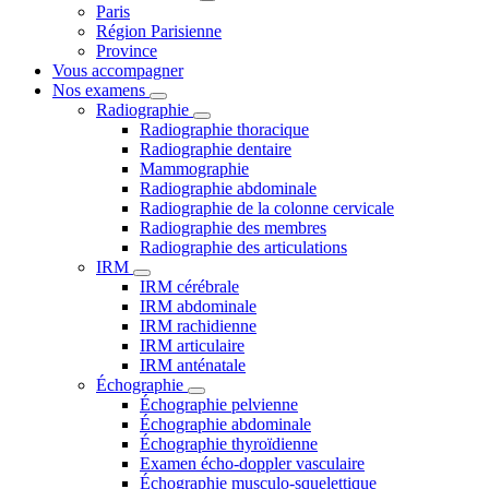
Paris
Région Parisienne
Province
Vous accompagner
Nos examens
Radiographie
Radiographie thoracique
Radiographie dentaire
Mammographie
Radiographie abdominale
Radiographie de la colonne cervicale
Radiographie des membres
Radiographie des articulations
IRM
IRM cérébrale
IRM abdominale
IRM rachidienne
IRM articulaire
IRM anténatale
Échographie
Échographie pelvienne
Échographie abdominale
Échographie thyroïdienne
Examen écho-doppler vasculaire
Échographie musculo-squelettique