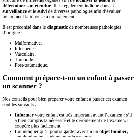
structure de différents organes afin de
localiser la lésion
et
déterminer son étendue
. Il est également indiqué dans la
surveillance
et le
suivi
de diverses pathologies afin d’évaluer
notamment la réponse à un traitement.
Il est préconisé dans le
diagnostic
de nombreuses pathologies
d’origine :
Malformative.
Infectieuse.
Vasculaire.
Tumorale.
Post-traumatique.
Comment prépare-t-on un enfant à passer
un scanner ?
Nos conseils pour bien préparer votre enfant à passer cet examen
sont les suivants :
Informer
votre enfant est très important avant l’examen : s’il
a bien compris la nécessité et le déroulement de l’examen, il
coopère plus facilement.
Lui indiquer qu’il pourra garder avec lui un
objet familier
,
son doudou ou sa tétine pour le rassurer.