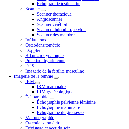
Échographie testiculaire
Scanner
Scanner thoracique
Angioscanner
Scanner cérébral
Scanner abdomino-pelvien
Scanner des membres
Infiltrations
Ostéodensitométrie
Doppler
Bilan Urodynamique
Ponction thyroidienne
EOS
Imagerie de la fertilité masculine
Imagerie de la femme
IRM
IRM mammaire
IRM gynécologique
Échographie
Échographie pelvienne féminine
Échographie mammaire
Échographie de grossesse
Mammographie
Ostéodensitométrie
Dépistage cancer du sein