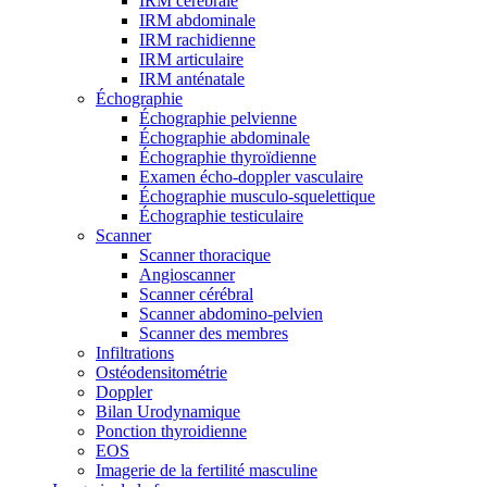
IRM cérébrale
IRM abdominale
IRM rachidienne
IRM articulaire
IRM anténatale
Échographie
Échographie pelvienne
Échographie abdominale
Échographie thyroïdienne
Examen écho-doppler vasculaire
Échographie musculo-squelettique
Échographie testiculaire
Scanner
Scanner thoracique
Angioscanner
Scanner cérébral
Scanner abdomino-pelvien
Scanner des membres
Infiltrations
Ostéodensitométrie
Doppler
Bilan Urodynamique
Ponction thyroidienne
EOS
Imagerie de la fertilité masculine