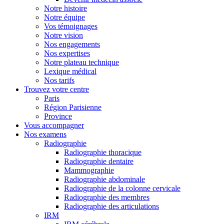
Notre histoire
Notre équipe
Vos témoignages
Notre vision
Nos engagements
Nos expertises
Notre plateau technique
Lexique médical
Nos tarifs
Trouvez votre centre
Paris
Région Parisienne
Province
Vous accompagner
Nos examens
Radiographie
Radiographie thoracique
Radiographie dentaire
Mammographie
Radiographie abdominale
Radiographie de la colonne cervicale
Radiographie des membres
Radiographie des articulations
IRM