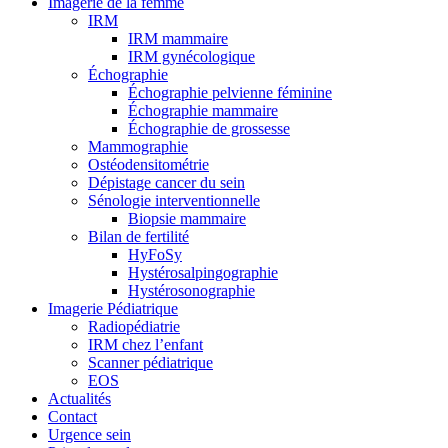
Imagerie de la femme
IRM
IRM mammaire
IRM gynécologique
Échographie
Échographie pelvienne féminine
Échographie mammaire
Échographie de grossesse
Mammographie
Ostéodensitométrie
Dépistage cancer du sein
Sénologie interventionnelle
Biopsie mammaire
Bilan de fertilité
HyFoSy
Hystérosalpingographie
Hystérosonographie
Imagerie Pédiatrique
Radiopédiatrie
IRM chez l’enfant
Scanner pédiatrique
EOS
Actualités
Contact
Urgence sein