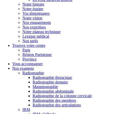
Notre histoire
Notre équipe
Vos témoignages
Notre vision
Nos engagements
Nos expertises
Notre plateau technique
Lexique médical
Nos tarifs
Trouvez votre centre
Paris
Région Parisienne
Province
Vous accompagner
Nos examens
Radiographie
Radiographie thoracique
Radiographie dentaire
Mammographie
Radiographie abdominale
Radiographie de la colonne cervicale
Radiographie des membres
Radiographie des articulations
IRM