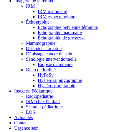
Imagerie de la femme
IRM
IRM mammaire
IRM gynécologique
Échographie
Échographie pelvienne féminine
Échographie mammaire
Échographie de grossesse
Mammographie
Ostéodensitométrie
Dépistage cancer du sein
Sénologie interventionnelle
Biopsie mammaire
Bilan de fertilité
HyFoSy
Hystérosalpingographie
Hystérosonographie
Imagerie Pédiatrique
Radiopédiatrie
IRM chez l’enfant
Scanner pédiatrique
EOS
Actualités
Contact
Urgence sein