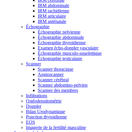
IRM cérébrale
IRM abdominale
IRM rachidienne
IRM articulaire
IRM anténatale
Échographie
Échographie pelvienne
Échographie abdominale
Échographie thyroïdienne
Examen écho-doppler vasculaire
Échographie musculo-squelettique
Échographie testiculaire
Scanner
Scanner thoracique
Angioscanner
Scanner cérébral
Scanner abdomino-pelvien
Scanner des membres
Infiltrations
Ostéodensitométrie
Doppler
Bilan Urodynamique
Ponction thyroidienne
EOS
Imagerie de la fertilité masculine