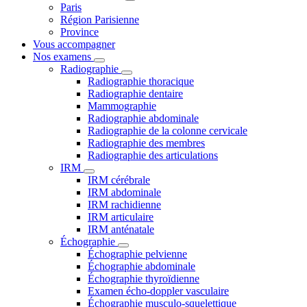
Paris
Région Parisienne
Province
Vous accompagner
Nos examens
Radiographie
Radiographie thoracique
Radiographie dentaire
Mammographie
Radiographie abdominale
Radiographie de la colonne cervicale
Radiographie des membres
Radiographie des articulations
IRM
IRM cérébrale
IRM abdominale
IRM rachidienne
IRM articulaire
IRM anténatale
Échographie
Échographie pelvienne
Échographie abdominale
Échographie thyroïdienne
Examen écho-doppler vasculaire
Échographie musculo-squelettique