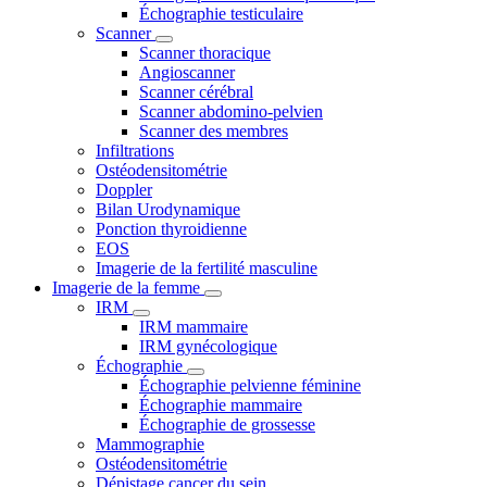
Échographie testiculaire
Scanner
Scanner thoracique
Angioscanner
Scanner cérébral
Scanner abdomino-pelvien
Scanner des membres
Infiltrations
Ostéodensitométrie
Doppler
Bilan Urodynamique
Ponction thyroidienne
EOS
Imagerie de la fertilité masculine
Imagerie de la femme
IRM
IRM mammaire
IRM gynécologique
Échographie
Échographie pelvienne féminine
Échographie mammaire
Échographie de grossesse
Mammographie
Ostéodensitométrie
Dépistage cancer du sein