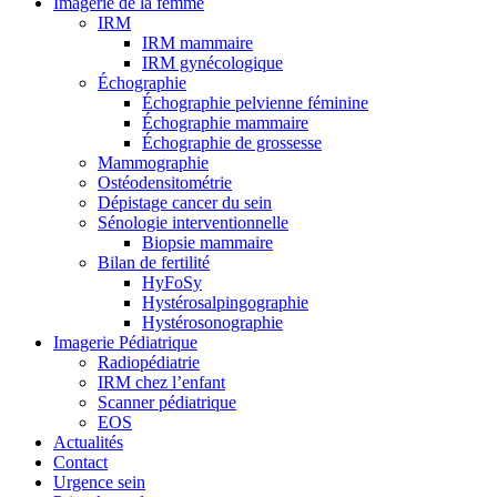
Imagerie de la femme
IRM
IRM mammaire
IRM gynécologique
Échographie
Échographie pelvienne féminine
Échographie mammaire
Échographie de grossesse
Mammographie
Ostéodensitométrie
Dépistage cancer du sein
Sénologie interventionnelle
Biopsie mammaire
Bilan de fertilité
HyFoSy
Hystérosalpingographie
Hystérosonographie
Imagerie Pédiatrique
Radiopédiatrie
IRM chez l’enfant
Scanner pédiatrique
EOS
Actualités
Contact
Urgence sein