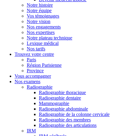
Notre histoire
Notre équipe
Vos témoignages
Notre vision
Nos engagements
Nos expertises
Notre plateau technique
Lexique médical
Nos tarifs
Trouvez votre centre
Paris
Région Parisienne
Province
Vous accompagner
Nos examens
Radiographie
Radiographie thoracique
Radiographie dentaire
Mammographie
Radiographie abdominale
Radiographie de la colonne cervicale
Radiographie des membres
Radiographie des articulations
IRM