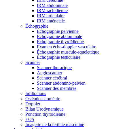
IRM cérébrale
IRM abdominale
IRM rachidienne
IRM articulaire
IRM anténatale
Échographie
Échographie pelvienne
Échographie abdominale
Échographie thyroïdienne
Examen écho-doppler vasculaire
Échographie musculo-squelettique
Échographie testiculaire
Scanner
Scanner thoracique
Angioscanner
Scanner cérébral
Scanner abdomino-pelvien
Scanner des membres
Infiltrations
Ostéodensitométrie
Doppler
Bilan Urodynamique
Ponction thyroidienne
EOS
Imagerie de la fertilité masculine