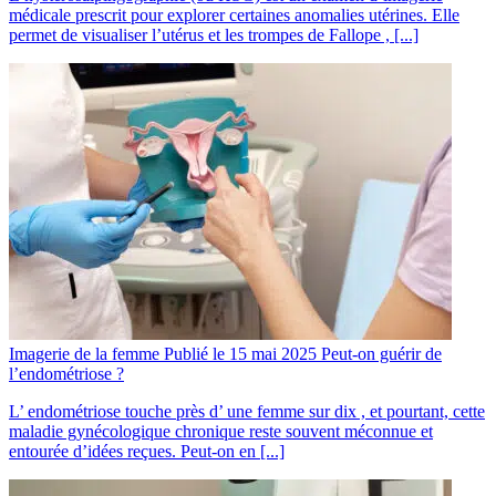
médicale prescrit pour explorer certaines anomalies utérines. Elle
permet de visualiser l’utérus et les trompes de Fallope , [...]
Imagerie de la femme
Publié le 15 mai 2025
Peut-on guérir de
l’endométriose ?
L’ endométriose touche près d’ une femme sur dix , et pourtant, cette
maladie gynécologique chronique reste souvent méconnue et
entourée d’idées reçues. Peut-on en [...]