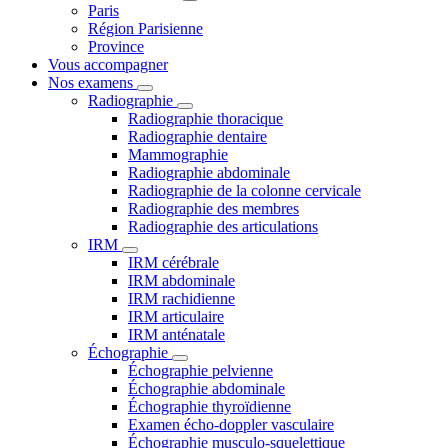
Paris
Région Parisienne
Province
Vous accompagner
Nos examens
Radiographie
Radiographie thoracique
Radiographie dentaire
Mammographie
Radiographie abdominale
Radiographie de la colonne cervicale
Radiographie des membres
Radiographie des articulations
IRM
IRM cérébrale
IRM abdominale
IRM rachidienne
IRM articulaire
IRM anténatale
Échographie
Échographie pelvienne
Échographie abdominale
Échographie thyroïdienne
Examen écho-doppler vasculaire
Échographie musculo-squelettique