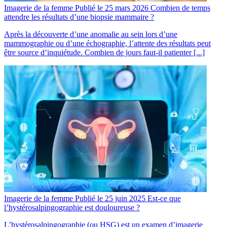
Imagerie de la femme
Publié le 25 mars 2026
Combien de temps
attendre les résultats d’une biopsie mammaire ?
Après la découverte d’une anomalie au sein lors d’une
mammographie ou d’une échographie, l’attente des résultats peut
être source d’inquiétude. Combien de jours faut-il patienter [...]
Imagerie de la femme
Publié le 25 juin 2025
Est-ce que
l’hystérosalpingographie est douloureuse ?​
L’hystérosalpingographie (ou HSG) est un examen d’imagerie