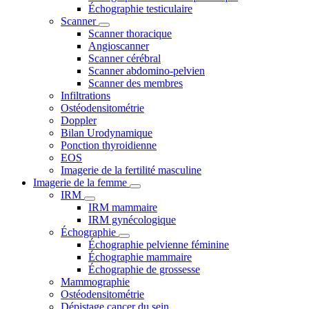
Échographie testiculaire
Scanner
Scanner thoracique
Angioscanner
Scanner cérébral
Scanner abdomino-pelvien
Scanner des membres
Infiltrations
Ostéodensitométrie
Doppler
Bilan Urodynamique
Ponction thyroidienne
EOS
Imagerie de la fertilité masculine
Imagerie de la femme
IRM
IRM mammaire
IRM gynécologique
Échographie
Échographie pelvienne féminine
Échographie mammaire
Échographie de grossesse
Mammographie
Ostéodensitométrie
Dépistage cancer du sein