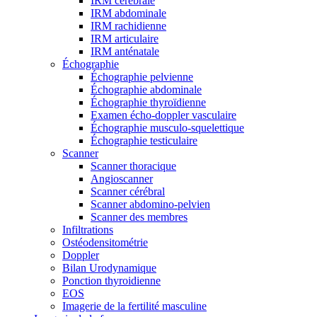
IRM cérébrale
IRM abdominale
IRM rachidienne
IRM articulaire
IRM anténatale
Échographie
Échographie pelvienne
Échographie abdominale
Échographie thyroïdienne
Examen écho-doppler vasculaire
Échographie musculo-squelettique
Échographie testiculaire
Scanner
Scanner thoracique
Angioscanner
Scanner cérébral
Scanner abdomino-pelvien
Scanner des membres
Infiltrations
Ostéodensitométrie
Doppler
Bilan Urodynamique
Ponction thyroidienne
EOS
Imagerie de la fertilité masculine