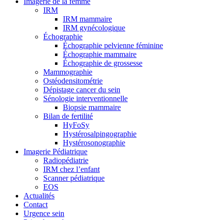
Imagerie de la femme
IRM
IRM mammaire
IRM gynécologique
Échographie
Échographie pelvienne féminine
Échographie mammaire
Échographie de grossesse
Mammographie
Ostéodensitométrie
Dépistage cancer du sein
Sénologie interventionnelle
Biopsie mammaire
Bilan de fertilité
HyFoSy
Hystérosalpingographie
Hystérosonographie
Imagerie Pédiatrique
Radiopédiatrie
IRM chez l’enfant
Scanner pédiatrique
EOS
Actualités
Contact
Urgence sein