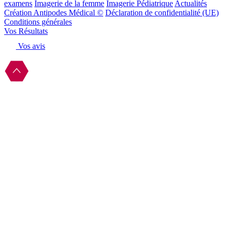
examens
Imagerie de la femme
Imagerie Pédiatrique
Actualités
Création Antipodes Médical ©
Déclaration de confidentialité (UE)
Conditions générales
Vos Résultats
Vos avis