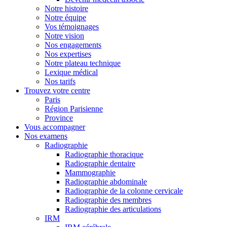
Notre histoire
Notre équipe
Vos témoignages
Notre vision
Nos engagements
Nos expertises
Notre plateau technique
Lexique médical
Nos tarifs
Trouvez votre centre
Paris
Région Parisienne
Province
Vous accompagner
Nos examens
Radiographie
Radiographie thoracique
Radiographie dentaire
Mammographie
Radiographie abdominale
Radiographie de la colonne cervicale
Radiographie des membres
Radiographie des articulations
IRM