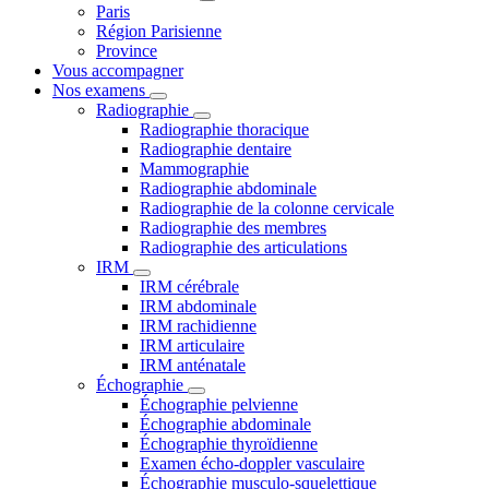
Paris
Région Parisienne
Province
Vous accompagner
Nos examens
Radiographie
Radiographie thoracique
Radiographie dentaire
Mammographie
Radiographie abdominale
Radiographie de la colonne cervicale
Radiographie des membres
Radiographie des articulations
IRM
IRM cérébrale
IRM abdominale
IRM rachidienne
IRM articulaire
IRM anténatale
Échographie
Échographie pelvienne
Échographie abdominale
Échographie thyroïdienne
Examen écho-doppler vasculaire
Échographie musculo-squelettique