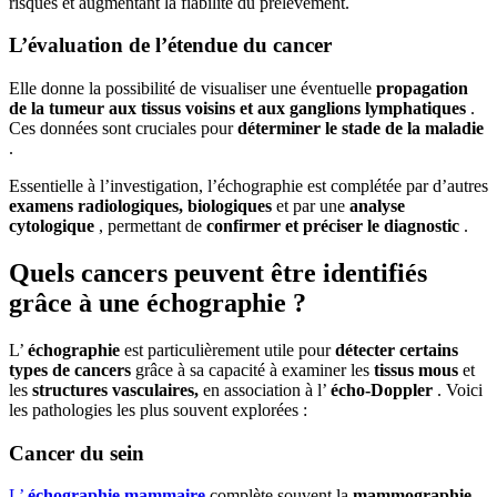
risques et augmentant la fiabilité du prélèvement.
L’évaluation de l’étendue du cancer
Elle donne la possibilité de visualiser une éventuelle
propagation
de la tumeur aux tissus voisins et aux ganglions lymphatiques
.
Ces données sont cruciales pour
déterminer le stade de la maladie
.
Essentielle à l’investigation, l’échographie est complétée par d’autres
examens radiologiques, biologiques
et par une
analyse
cytologique
, permettant de
confirmer et préciser le diagnostic
.
Quels cancers peuvent être identifiés
grâce à une échographie ?
L’
échographie
est particulièrement utile pour
détecter certains
types de cancers
grâce à sa capacité à examiner les
tissus mous
et
les
structures vasculaires,
en association à l’
écho-Doppler
. Voici
les pathologies les plus souvent explorées :
Cancer du sein
L’
échographie mammaire
complète souvent la
mammographie
,