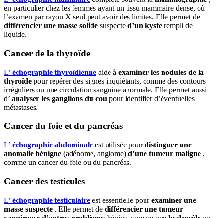
en particulier chez les femmes ayant un tissu mammaire dense, où
l’examen par rayon X seul peut avoir des limites. Elle permet de
différencier une masse solide
suspecte
d’un kyste
rempli de
liquide.
Cancer de la thyroïde
L’
échographie thyroïdienne
aide à
examiner les nodules de la
thyroïde
pour repérer des signes inquiétants, comme des contours
irréguliers ou une circulation sanguine anormale. Elle permet aussi
d’
analyser les ganglions du cou
pour identifier d’éventuelles
métastases.
Cancer du foie et du pancréas
L’
échographie abdominale
est utilisée pour
distinguer une
anomalie bénigne
(adénome, angiome)
d’une tumeur maligne
,
comme un cancer du foie ou du pancréas.
Cancer des testicules
L’
échographie testiculaire
est essentielle pour
examiner une
masse suspecte
. Elle permet de
différencier une tumeur
cancéreuse
d’autres problèmes
bénins, comme une
hydrocèle
ou