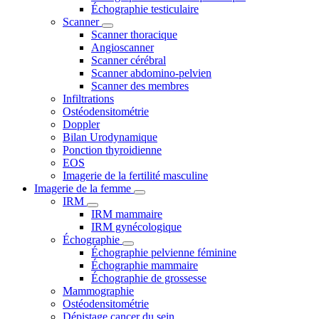
Échographie testiculaire
Scanner
Scanner thoracique
Angioscanner
Scanner cérébral
Scanner abdomino-pelvien
Scanner des membres
Infiltrations
Ostéodensitométrie
Doppler
Bilan Urodynamique
Ponction thyroidienne
EOS
Imagerie de la fertilité masculine
Imagerie de la femme
IRM
IRM mammaire
IRM gynécologique
Échographie
Échographie pelvienne féminine
Échographie mammaire
Échographie de grossesse
Mammographie
Ostéodensitométrie
Dépistage cancer du sein